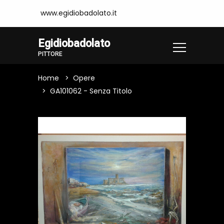
www.egidiobadolato.it
Egidiobadolato
PITTORE
Home
Opere
GA101062 - Senza Titolo