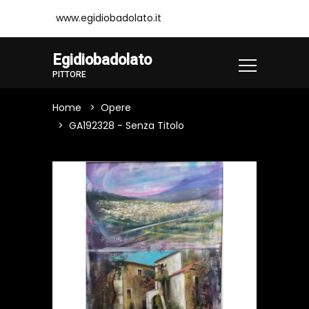
www.egidiobadolato.it
Egidiobadolato
PITTORE
Home
Opere
GA192328 - Senza Titolo