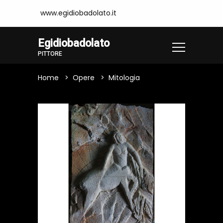
www.egidiobadolato.it
Egidiobadolato
PITTORE
Home
Opere
Mitologia