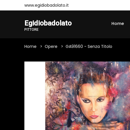
www.egidiobadolato.it
Egidiobadolato
Home
PITTORE
Home
Opere
GA91660 - Senza Titolo