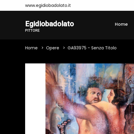
www.egidiobadolato.it
Egidiobadolato
Home
PITTORE
Home
Opere
GA93975 - Senza Titolo