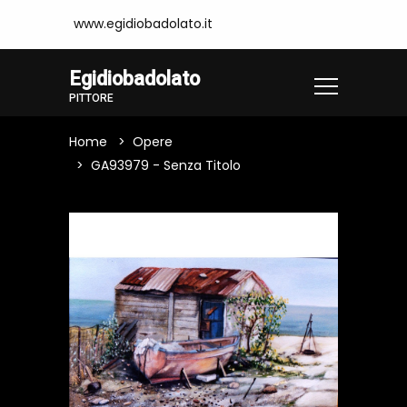
www.egidiobadolato.it
Egidiobadolato
PITTORE
Home
Opere
GA93979 - Senza Titolo